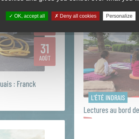
1
OK, accept all
Deny all cookies
Personalize
JUIL
31
AOÛT
quais : Franck
L'ÉTÉ INDRAIS
Lectures au bord de