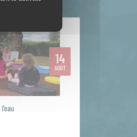
14
AOÛT
 l’eau