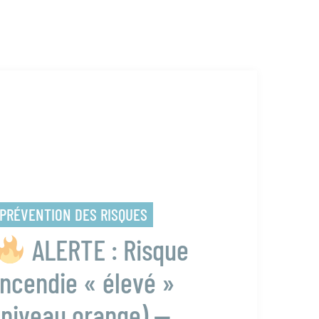
PRÉVENTION DES RISQUES
ALERTE : Risque
incendie « élevé »
(niveau orange) —