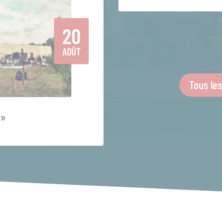
20
AOÛT
Tous le
 »