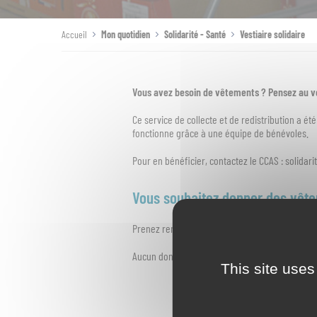
Accueil
Mon quotidien
Solidarité - Santé
Vestiaire solidaire
Vous avez besoin de vêtements ? Pensez au ves
Ce service de collecte et de redistribution a été
fonctionne grâce à une équipe de bénévoles.
Pour en bénéficier, contactez le CCAS : solidari
Vous souhaitez donner des vêt
Prenez rendez-vous par mail à
solidarite@ind
Aucun don n’est accepté hors rendez-vous.
This site uses