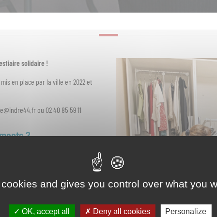
tiaire solidaire !
 mis en place par la ville en 2022 et
te@indre44.fr ou 02 40 85 59 11
ements ?
re44.fr
 cookies and gives you control over what you w
OK, accept all
Deny all cookies
Personalize