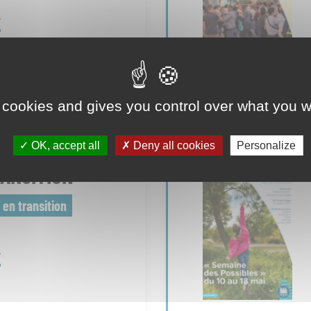
ation
udio
 cookies and gives you control over what you w
OK, accept all
Deny all cookies
Personalize
RANSITION
 en transition