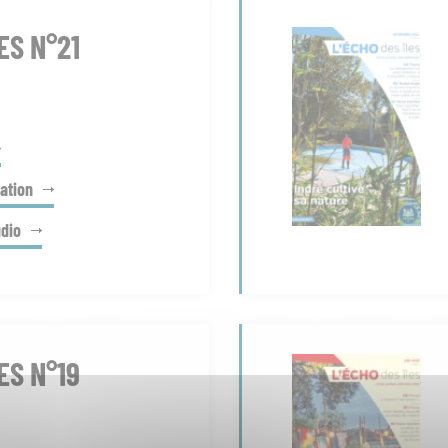
ES N°21
ation
udio
ES N°19