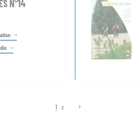
ES N°14
ation
udio
1
2