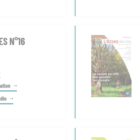
ES N°16
ation
udio