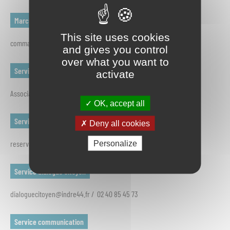
Marchés publics
This site uses cookies
commandepublique@indre44.fr / 02 40 85 45 85
and gives you control
over what you want to
Service associations
activate
Associations@indre44.fr / 02 40 85 59 05
OK, accept all
Service gestion de salles
Deny all cookies
reservationdesalle@indre44.fr / 02 40 85 45 73
Personalize
Service dialogue citoyen
dialoguecitoyen@indre44.fr / 02 40 85 45 73
Service communication