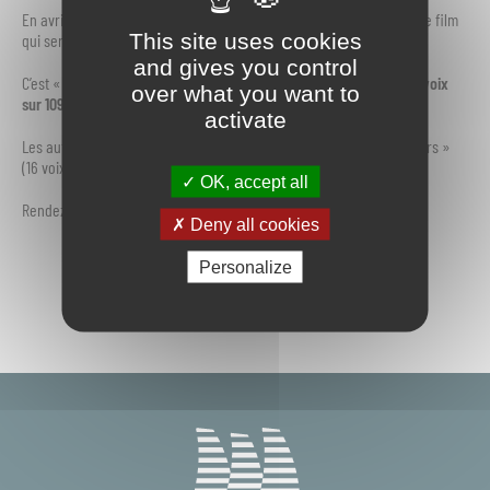
En avril, lors d’un vote en ligne, les Indrais étaient invités à choisir le film
This site uses cookies
qui sera diffusé cet été.
and gives you control
C’est « Un p’tit truc en plus » (2024) qui obtient la majorité avec
55 voix
over what you want to
sur 109
.
activate
Les autres films en compétition : « Harry Potter à l’Ecole des Sorciers »
(16 voix), « E.T. » (27 voix), « Toy Story 1 » (14 voix)
OK, accept all
Rendez-vous jeudi 21 aout à l’arrière de la salle de 3 îles !
Deny all cookies
Personalize