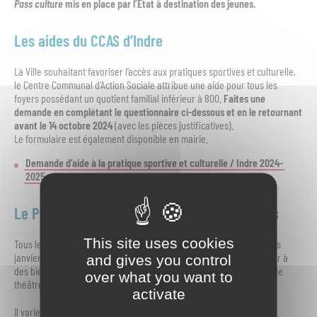
Pass culture
mis en place par l’Etat à destination des jeunes.
Les aides du CCAS d’Indre
La Ville souhaitant favoriser l’accès aux pratiques sportives et culturelle,
le Centre Communal d’Action Sociale attribue une aide pour tous les
foyers possédant un quotient familial inférieur à 800.
Faites une
demande en complétant le questionnaire ci-dessous
et en le retournant
avant le 14 octobre 2024
(avec les pièces justificatives).
Le formulaire est également disponible en mairie.
Demande d’aide à la pratique sportive et culturelle / Indre 2024-
2025
Le Pass Culture pour les jeunes de 15 à 18 ans
This site uses cookies
Tous les jeunes (scolarisés ou non) de 15 à 18 ans bénéficient depuis
janvier 2022 d’un crédit
pass Culture
. Ce crédit leur permet d’accéder à
and gives you control
des biens et des services culturels : places de cinéma, de concert, de
over what you want to
théâtre, billets d’entrée de musée, livres, etc.
activate
Il varie selon l’âge des élèves :