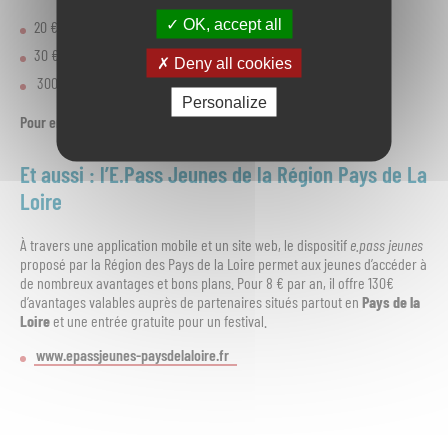
OK, accept all
20 € pour les jeunes de 15 ans ;
30 € pour les jeunes de 16 et 17 ans.
Deny all cookies
300 € pour les jeunes de 18 ans, à dépenser durant 2 ans.
Personalize
Pour en bénéficier, rendez-vous sur
l’application pass Culture
Et aussi : l’E.Pass Jeunes de la Région Pays de La
Loire
À travers une application mobile et un site web, le dispositif
e.pass jeunes
proposé par la Région des Pays de la Loire permet aux jeunes d’accéder à
de nombreux avantages et bons plans. Pour 8 € par an, il offre 130€
d’avantages valables auprès de partenaires situés partout en
Pays de la
Loire
et une entrée gratuite pour un festival.
www.epassjeunes-paysdelaloire.fr