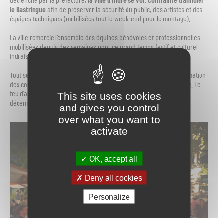
le Bastringue
afin de préserver la sécurité du public, des artistes et des
équipes techniques (mobilisées tout le week-end pour le montage).
La ville remercie l’ensemble des équipes bénévoles et professionnelles
mobilisées depuis des semaines pour ce grand temps festif et culturel
indrais.
Tout sera fait pour étudier les meilleures conditions de reprogrammation
des compagnies invitées, au cours de la prochaine saison culturelle. Le
feu d’artifice sera reporté et tiré à l’occasion de la fête d’hiver, le 18
This site uses cookies
décembre prochain.
and gives you control
over what you want to
activate
OK, accept all
Deny all cookies
Personalize