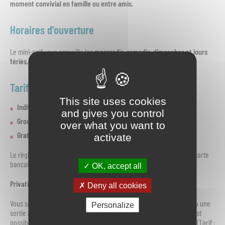
moment convivial en famille ou entre amis.
Horaires d’ouverture
Le mini-golf vous accueille les
mercredis, samedis, dimanches et jours
fériés, de 14h30 à 19h30
(la billetterie ferme ses portes à 18h30).
Tarifs
This site uses cookies
Individuels
: 3,10 € (Adulte) | 2,05 € (Enfant de -12 ans)
and gives you control
Groupes
: 25,90 € (jusqu’à 10 pers.) | 46,60 € (de 11 à 20 pers.)
over what you want to
Gratuité
: Pour les écoles indraises et l’ACLEEA.
activate
Le règlement s’effectue uniquement en espèces ou par chèque (la carte
bancaire et les chèques vacances ne sont pas acceptés).
OK, accept all
Privatisez le mini-golf
Deny all cookies
Vous souhaitez organiser un anniversaire, un événement familial ou une
Personalize
sortie associative ? En dehors des heures d’ouverture au public, il est
possible de privatiser le site pour une durée maximale de 3 heures (Tarif :