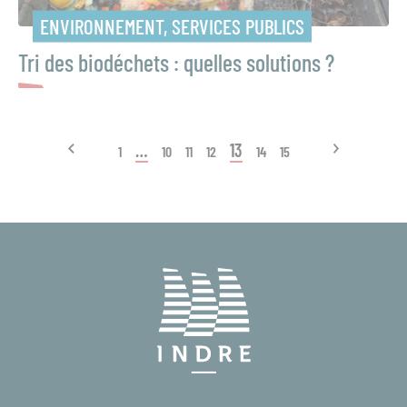
ENVIRONNEMENT, SERVICES PUBLICS
Tri des biodéchets : quelles solutions ?
…
13
1
10
11
12
14
15